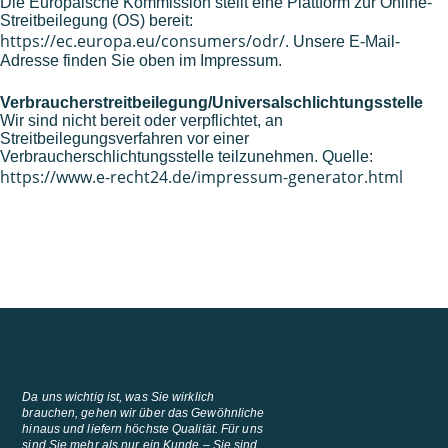
Die Europäische Kommission stellt eine Plattform zur Online-
Streitbeilegung (OS) bereit:
https://ec.europa.eu/consumers/odr/
. Unsere E-Mail-
Adresse finden Sie oben im Impressum.
Verbraucherstreitbeilegung/Universalschlichtungsstelle
Wir sind nicht bereit oder verpflichtet, an
Streitbeilegungsverfahren vor einer
Verbraucherschlichtungsstelle teilzunehmen. Quelle:
https://www.e-recht24.de/impressum-generator.html
Da uns wichtig ist, was Sie wirklich
brauchen, gehen wir über das Gewöhnliche
hinaus und liefern höchste Qualität. Für uns
sind Sie mehr als nur ein Kunde – Sie sind