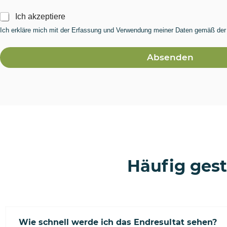
I
Ich akzeptiere
h
Ich erkläre mich mit der Erfassung und Verwendung meiner Daten gemäß de
r
e
C
Z
o
Absenden
u
n
s
s
t
e
i
n
m
t
m
i
u
n
n
t
g
e
*
r
Häufig gest
e
s
s
i
e
r
s
Wie schnell werde ich das Endresultat sehen?