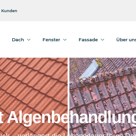
e Kunden
Dach
Fenster
Fassade
Über un
t Algenbehandlun
ck – verlängert die Lebensdauer Ihres Dac