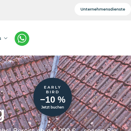
Unternehmensdienste
s
EARLY
BIRD
−10 %
g
Jetzt buchen
hs! Bereits ab nur 299 € – sparen Sie